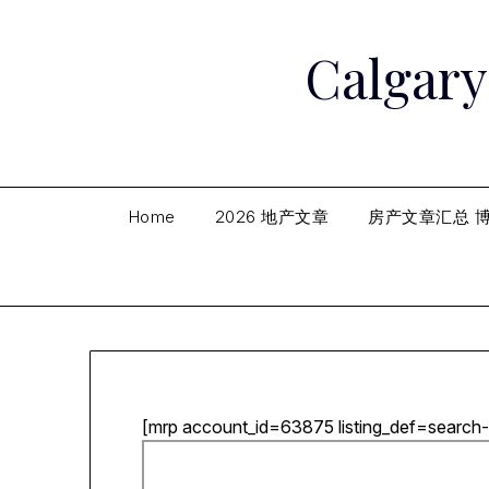
Skip
to
Calga
content
Home
2026 地产文章
房产文章汇总 
[mrp account_id=63875 listing_def=search