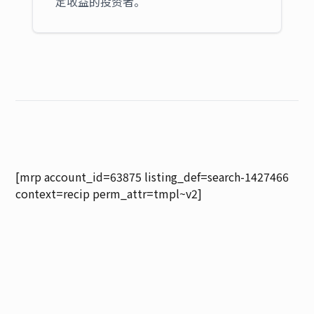
定收益的投资者。
[mrp account_id=63875 listing_def=search-1427466
context=recip perm_attr=tmpl~v2]