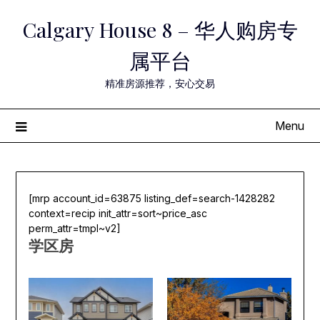
Skip
Calgary House 8 – 华人购房专
to
content
属平台
精准房源推荐，安心交易
Menu
[mrp account_id=63875 listing_def=search-1428282
context=recip init_attr=sort~price_asc
perm_attr=tmpl~v2]
学区房