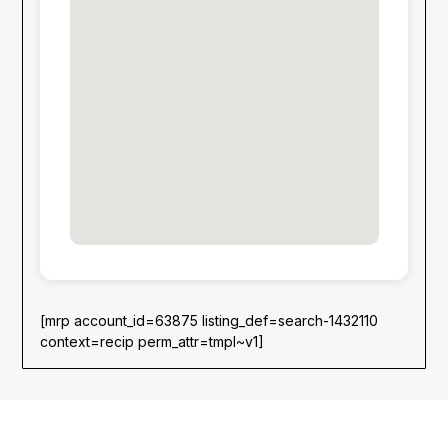
[mrp account_id=63875 listing_def=search-1432110
context=recip perm_attr=tmpl~v1]