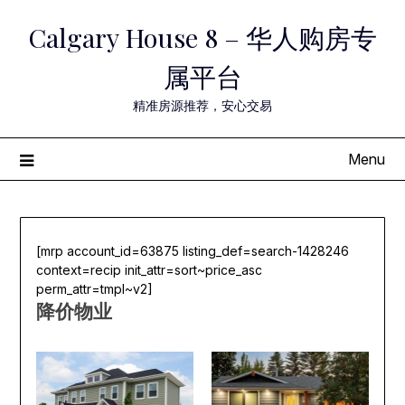
Skip
Calgary House 8 – 华人购房专
to
content
属平台
精准房源推荐，安心交易
Menu
[mrp account_id=63875 listing_def=search-1428246
context=recip init_attr=sort~price_asc
perm_attr=tmpl~v2]
降价物业