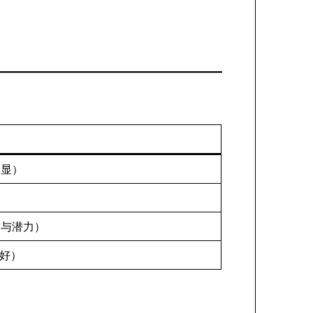
明显）
求与潜力）
好）