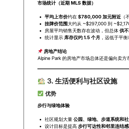
市场统计（近期 MLS 数据）
平均上市价
约在
$780,000 加元附近
（
挂牌价范围
大约从 ~$297,000 到 ~$2,1
房屋平均销售天数存在波动，但总体
供不
统计显示
库存仅约 1.5 个月
，远低于平衡市
房地产结论
Alpine Park 的房地产市场总体还是
3. 生活便利与社区设施
优势
步行与绿地体验
社区规划大量
公园、绿地、步道系统和社
设计目标是提高
步行可达性和邻里连结感